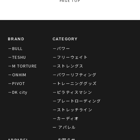
PAGE TOP
BRAND
CATEGORY
－BULL
－パワー
－TESHU
－フリーウェイト
－M TORTURE
－ストレングス
－ONHIM
－パワーリフティング
－PIVOT
－トレーニンググッズ
－DK city
－ピラティスマシン
－プレートローディング
－ストレッチライン
－カーディオ
ー アパレル
APPAREL
お知らせ