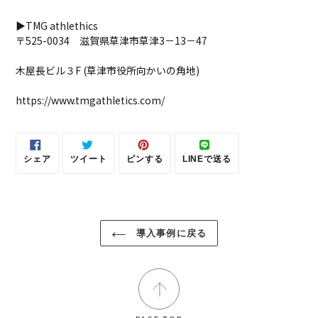
▶TMG athlethics
〒525-0034 滋賀県草津市草津3－13－47
木屋長ビル３F (草津市役所向かいの角地)
https://www.tmgathletics.com/
シェア
ツイート
ピンする
LINEで送る
FACEBOOK
TWITTER
PINTEREST
LINE
で
に
で
で
シ
投
ピ
送
ェ
稿
ン
る
ア
す
す
す
る
る
る
導入事例に戻る