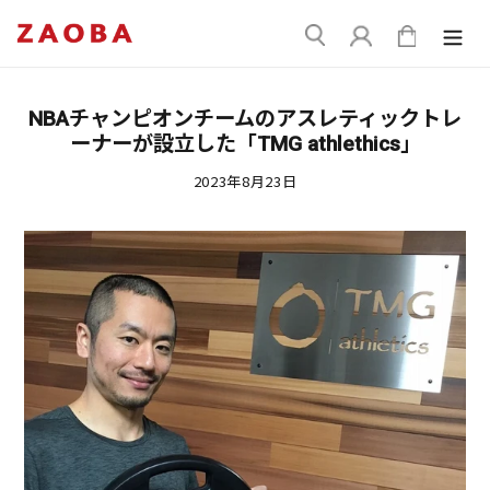
コ
送
ン
ログイン
カート
信
テ
ン
ツ
NBAチャンピオンチームのアスレティックトレ
に
ーナーが設立した「TMG athlethics」
ス
キ
2023年8月23日
ッ
プ
す
る