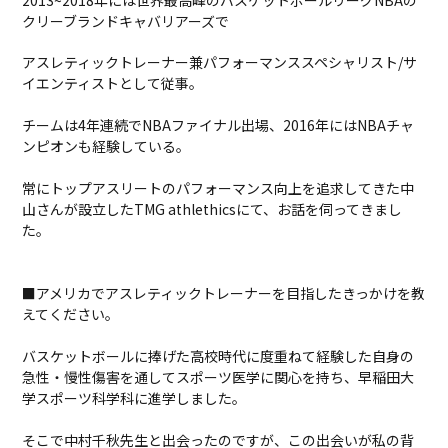
2013~2018年には世界最高峰のバスケットボールリーグNBAの
クリーブランドキャバリアーズで
アスレティックトレーナー兼パフォーマンススペシャリスト/サ
イエンティストとして従事。
チームは4年連続でNBAファイナル出場、2016年にはNBAチャ
ンピオンも経験している。
常にトップアスリートのパフォーマンス向上を追求してきた中
山さんが設立したTMG athlethicsにて、お話を伺ってきまし
た。
■アメリカでアスレティックトレーナーを目指したきっかけを教
えてください。
バスケットボールに捧げた高校時代に度重ねて経験した自身の
急性・慢性傷害を通してスポーツ医学に関心を持ち、早稲田大
学スポーツ科学科に進学しました。
そこで中村千秋先生と出会ったのですが、この出会いが私の背