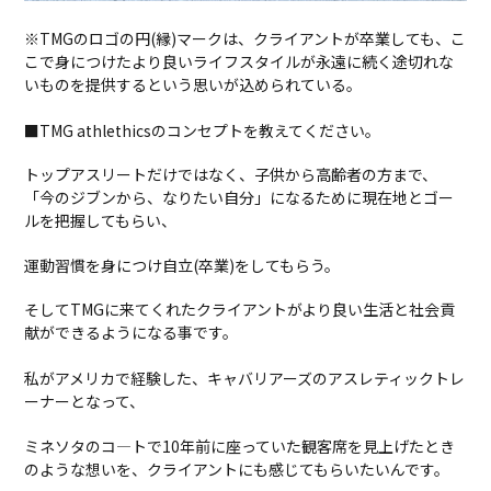
※TMGのロゴの円(縁)マークは、クライアントが卒業しても、こ
こで身につけたより良いライフスタイルが永遠に続く途切れな
いものを提供するという思いが込められている。
■TMG athlethicsのコンセプトを教えてください。
トップアスリートだけではなく、子供から高齢者の方まで、
「今のジブンから、なりたい自分」になるために現在地とゴー
ルを把握してもらい、
運動習慣を身につけ自立(卒業)をしてもらう。
そしてTMGに来てくれたクライアントがより良い生活と社会貢
献ができるようになる事です。
私がアメリカで経験した、キャバリアーズのアスレティックトレ
ーナーとなって、
ミネソタのコ―トで10年前に座っていた観客席を見上げたとき
のような想いを、クライアントにも感じてもらいたいんです。