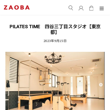
コ
送
ン
ログイン
カート
信
テ
ン
ツ
PILATES TIME 四谷三丁目スタジオ【東京
に
都】
ス
キ
2023年9月15日
ッ
プ
す
る