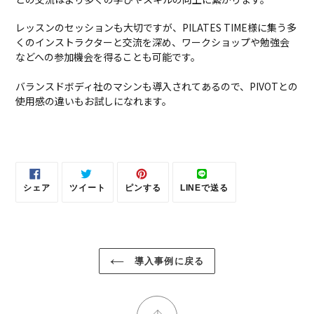
レッスンのセッションも大切ですが、PILATES TIME様に集う多
くのインストラクターと交流を深め、ワークショップや勉強会
などへの参加機会を得ることも可能です。
バランスドボディ社のマシンも導入されてあるので、PIVOTとの
使用感の違いもお試しになれます。
シェア
ツイート
ピンする
LINEで送る
FACEBOOK
TWITTER
PINTEREST
LINE
で
に
で
で
シ
投
ピ
送
ェ
稿
ン
る
ア
す
す
す
る
る
る
導入事例に戻る