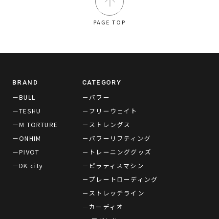
PAGE TOP
BRAND
CATEGORY
－BULL
－パワー
－TESHU
－フリーウェイト
－M TORTURE
－ストレングス
－ONHIM
－パワーリフティング
－PIVOT
－トレーニンググッズ
－DK city
－ピラティスマシン
－プレートローディング
－ストレッチライン
－カーディオ