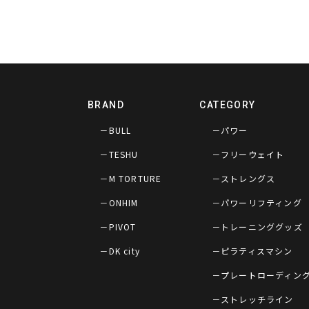
BRAND
CATEGORY
－BULL
－パワー
－TESHU
－フリーウェイト
－M TORTURE
－ストレングス
－ONHIM
－パワーリフティング
－PIVOT
－トレーニンググッズ
－DK city
－ピラティスマシン
－プレートローディン
－ストレッチライン