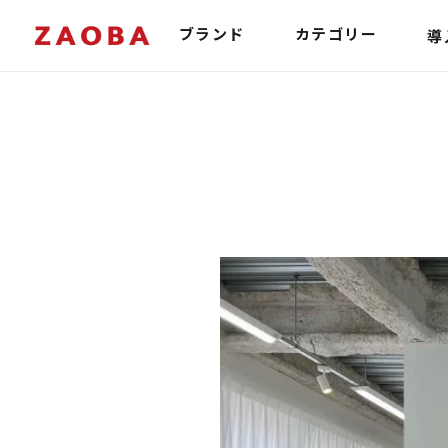
コ
ン
導
ブランド
カテゴリー
テ
ン
ツ
に
ス
キ
ッ
プ
す
る