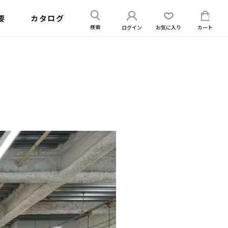
送
ログイン
カー
要
カタログ
信
ログイン
お気に入り
カート
検索