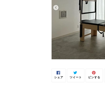
シェア
ツイート
ピンする
FACEBOOK
TWITTER
PINTE
で
に
で
シ
投
ピ
ェ
稿
ン
ア
す
す
す
る
る
る