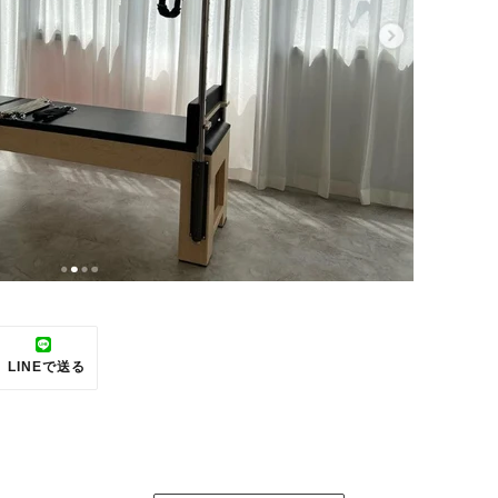
LINEで送る
REST
LINE
で
送
る