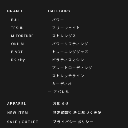
BRAND
CATEGORY
－BULL
－パワー
－TESHU
－フリーウェイト
－M TORTURE
－ストレングス
－ONHIM
－パワーリフティング
－PIVOT
－トレーニンググッズ
－DK city
－ピラティスマシン
－プレートローディング
－ストレッチライン
－カーディオ
ー アパレル
APPAREL
お知らせ
NEW ITEM
特定商取引法に基づく表記
SALE / OUTLET
プライバシーポリシー