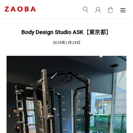
コ
送
ン
ログイン
カート
信
テ
ン
ツ
Body Design Studio ASK【東京都】
に
ス
2026年1月29日
キ
ッ
プ
す
る