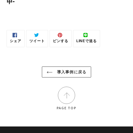
中-
シェア
ツイート
ピンする
LINEで送る
FACEBOOK
TWITTER
PINTEREST
LINE
で
に
で
で
シ
投
ピ
送
ェ
稿
ン
る
ア
す
す
す
る
る
る
導入事例に戻る
PAGE TOP