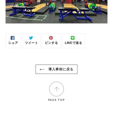
シェア
ツイート
ピンする
LINEで送る
FACEBOOK
TWITTER
PINTEREST
LINE
で
に
で
で
シ
投
ピ
送
ェ
稿
ン
る
ア
す
す
す
る
る
る
導入事例に戻る
PAGE TOP