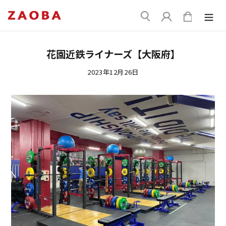
コ
送
ン
ログイン
カート
信
テ
ン
ツ
花園近鉄ライナーズ【大阪府】
に
ス
2023年12月26日
キ
ッ
プ
す
る