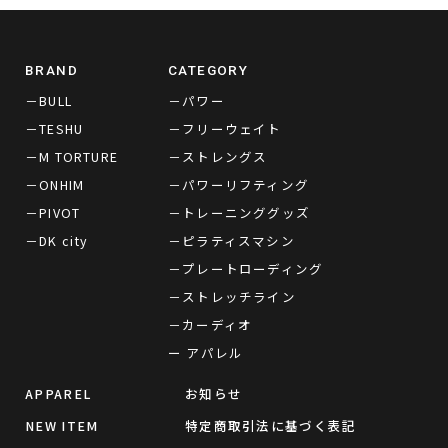
BRAND
CATEGORY
－BULL
－パワー
－TESHU
－フリーウェイト
－M TORTURE
－ストレングス
－ONHIM
－パワーリフティング
－PIVOT
－トレーニンググッズ
－DK city
－ピラティスマシン
－プレートローディング
－ストレッチライン
－カーディオ
ー アパレル
APPAREL
お知らせ
NEW ITEM
特定商取引法に基づく表記