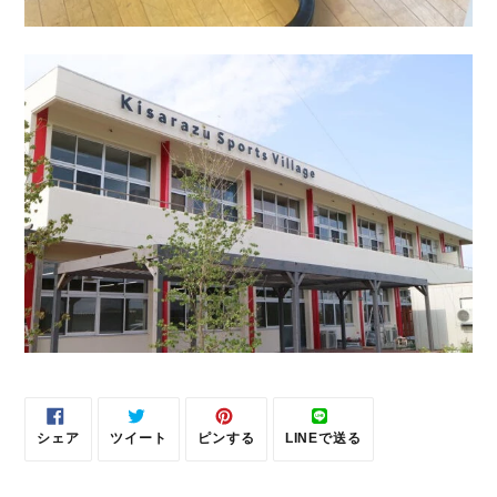
シェア
ツイート
ピンする
LINEで送る
FACEBOOK
TWITTER
PINTEREST
LINE
で
に
で
で
シ
投
ピ
送