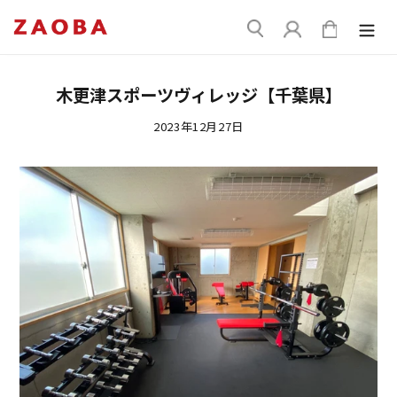
コ
送
ン
ログイン
カート
信
テ
ン
ツ
木更津スポーツヴィレッジ【千葉県】
に
ス
2023年12月27日
キ
ッ
プ
す
る