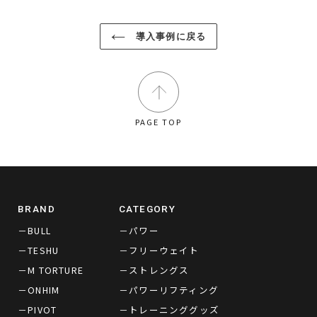
ェ
稿
ン
る
ア
す
す
す
る
る
る
導入事例に戻る
PAGE TOP
BRAND
CATEGORY
－BULL
－パワー
－TESHU
－フリーウェイト
－M TORTURE
－ストレングス
－ONHIM
－パワーリフティング
－PIVOT
－トレーニンググッズ