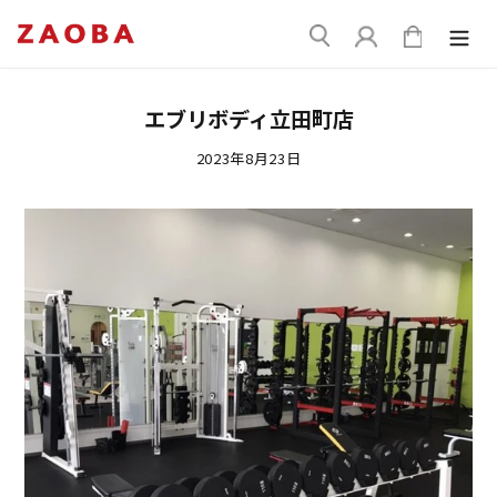
コ
送
ン
ログイン
カート
信
テ
ン
ツ
エブリボディ立田町店
に
ス
2023年8月23日
キ
ッ
プ
す
る