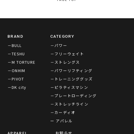
BRAND
CATEGORY
－BULL
－パワー
－TESHU
－フリーウェイト
－M TORTURE
－ストレングス
－ONHIM
－パワーリフティング
－PIVOT
－トレーニンググッズ
－DK city
－ピラティスマシン
－プレートローディング
－ストレッチライン
－カーディオ
ー アパレル
APPAREL
お知らせ