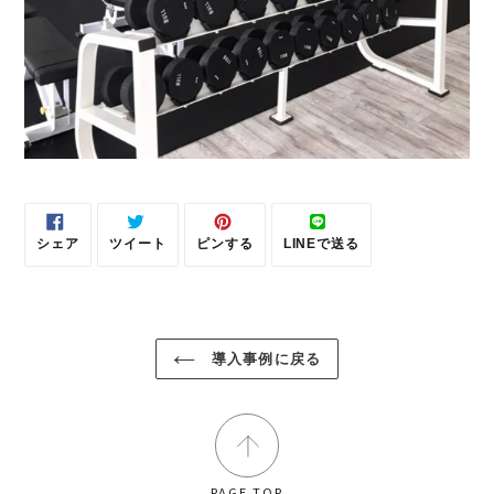
シェア
ツイート
ピンする
LINEで送る
FACEBOOK
TWITTER
PINTEREST
LINE
で
に
で
で
シ
投
ピ
送
ェ
稿
ン
る
ア
す
す
す
る
る
る
導入事例に戻る
PAGE TOP