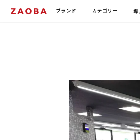
コ
ン
導
ブランド
カテゴリー
テ
ン
ツ
に
ス
キ
ッ
プ
す
る