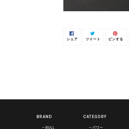
シェア
ツイート
ピンする
FACEBOOK
TWITTER
PINTE
で
に
で
シ
投
ピ
ェ
稿
ン
ア
す
す
す
る
る
る
BRAND
CATEGORY
－BULL
－パワー