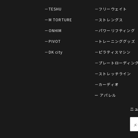
－TESHU
－フリーウェイト
－M TORTURE
－ストレングス
－ONHIM
－パワーリフティング
－PIVOT
－トレーニンググッズ
－DK city
－ピラティスマシン
－プレートローディン
－ストレッチライン
－カーディオ
ー アパレル
ニ