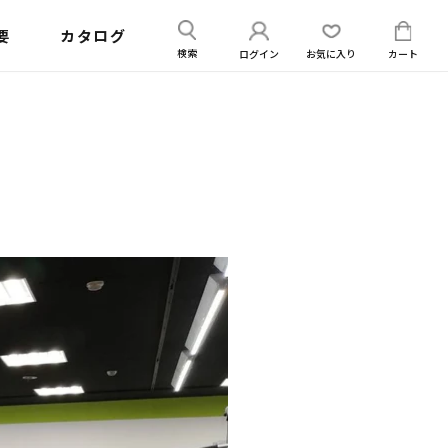
送
ログイン
カー
要
カタログ
信
ログイン
お気に入り
カート
検索