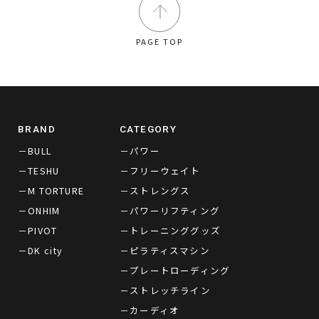
PAGE TOP
BRAND
CATEGORY
－BULL
－パワー
－TESHU
－フリーウェイト
－M TORTURE
－ストレングス
－ONHIM
－パワーリフティング
－PIVOT
－トレーニンググッズ
－DK city
－ピラティスマシン
－プレートローディング
－ストレッチライン
－カーディオ