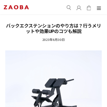
コ
送
ン
ログイン
カート
信
テ
ン
ツ
バックエクステンションのやり方は？行うメリ
に
ットや効果UPのコツも解説
ス
キ
2023年6月30日
ッ
プ
す
る