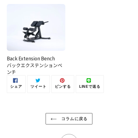
Back Extension Bench
バックエクステンションベ
ンチ
シェア
ツイート
ピンする
LINEで送る
FACEBOOK
TWITTER
PINTEREST
LINE
で
に
で
で
シ
投
ピ
送
ェ
稿
ン
る
ア
す
す
す
る
る
る
コラムに戻る