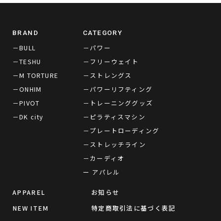
BRAND
CATEGORY
－BULL
－パワー
－TESHU
－フリーウェイト
－M TORTURE
－ストレングス
－ONHIM
－パワーリフティング
－PIVOT
－トレーニンググッズ
－DK city
－ピラティスマシン
－プレートローディング
－ストレッチライン
－カーディオ
ー アパレル
APPAREL
お知らせ
NEW ITEM
特定商取引法に基づく表記