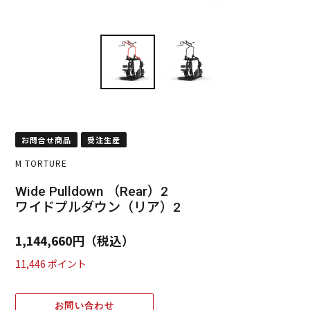
お問合せ商品
受注生産
M TORTURE
Wide Pulldown （Rear）2
ワイドプルダウン（リア）2
通
1,144,660円（税込）
常
11,446
ポイント
価
格
お問い合わせ