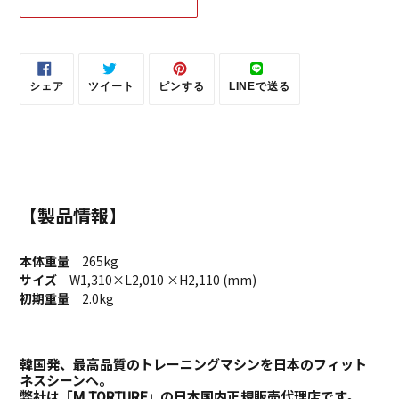
カ
ー
ト
シェア
ツイート
ピンする
LINEで送る
に
FACEBOOK
TWITTER
PINTEREST
LINE
商
で
に
で
で
シ
投
ピ
送
品
ェ
稿
ン
る
を
ア
す
す
す
る
る
追
る
加
す
【製品情報】
る
本体重量
265kg
サイズ
W1,310×L2,010 ×H2,110
(mm)
初期重量
2.0kg
韓国発、最高品質のトレーニングマシンを日本のフィット
ネスシーンへ。
弊社は「M TORTURE」の日本国内正規販売代理店です。