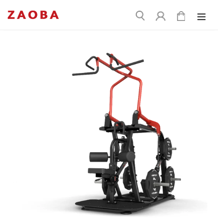
コ
送
ン
ログイン
カート
信
テ
ン
ツ
に
ス
キ
ッ
プ
す
る