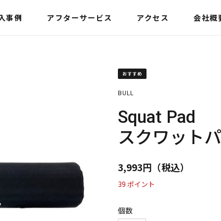
入事例
アフターサービス
アクセス
会社概
おすすめ
販
BULL
売
元
Squat Pad
スクワット
通
3,993円（税込）
常
39
ポイント
価
格
個数