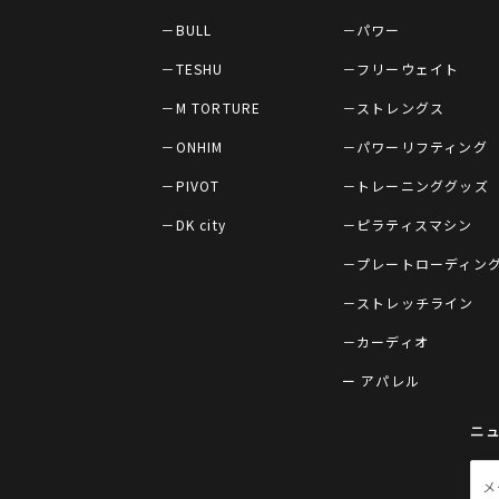
－BULL
－パワー
－TESHU
－フリーウェイト
－M TORTURE
－ストレングス
－ONHIM
－パワーリフティング
－PIVOT
－トレーニンググッズ
－DK city
－ピラティスマシン
－プレートローディン
－ストレッチライン
－カーディオ
ー アパレル
ニ