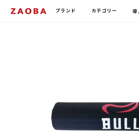
コ
ン
導
ブランド
カテゴリー
テ
ン
ツ
に
ス
キ
ッ
プ
す
る