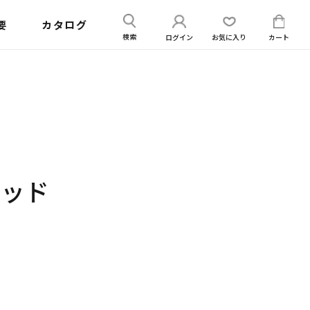
送
ログイン
カー
要
カタログ
信
ログイン
お気に入り
カート
検索
パッド