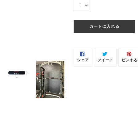
カートに入れる
カ
ー
ト
シェア
ツイート
ピンする
に
FACEBOOK
TWITTER
PIN
商
で
に
で
シ
投
ピ
品
ェ
稿
ン
ア
す
す
を
す
る
る
る
追
加
す
る