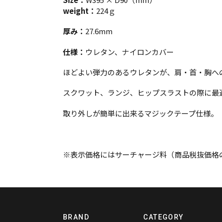
weight：
224
ｇ
厚み：
27.6mm
仕様：
ウレタン、ナイロンカバー
ほどよい弾力のあるウレタンが、
肩・首・胸へ
スクワット、ランジ、ヒップスラストの際に
最
取り外しが簡単に出来るマジックテープ仕様。
※表示価格にはサーチャージ料（商品税抜価格の
BRAND
CATEGORY