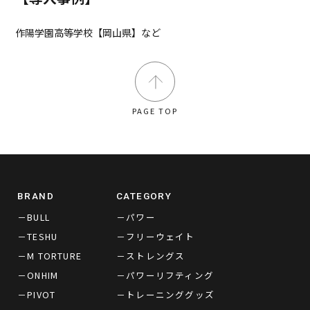
作陽学園高等学校【岡山県】など
PAGE TOP
BRAND
CATEGORY
－BULL
－パワー
－TESHU
－フリーウェイト
－M TORTURE
－ストレングス
－ONHIM
－パワーリフティング
－PIVOT
－トレーニンググッズ