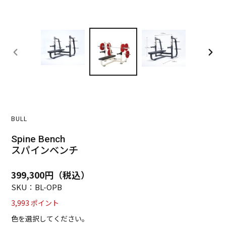
前
次
の
の
ス
ス
ラ
ラ
イ
イ
ド
ド
BULL
Spine Bench
スパインベンチ
通
399,300円（税込）
常
SKU：BL-OPB
価
3,993
ポイント
格
色を選択してください。