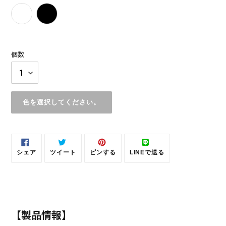
色
個数
色を選択してください。
カ
ー
ト
シェア
ツイート
ピンする
LINEで送る
に
FACEBOOK
TWITTER
PINTEREST
LINE
商
で
に
で
で
シ
投
ピ
送
品
ェ
稿
ン
る
を
ア
す
す
す
る
る
追
る
加
【製品情報】
す