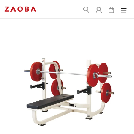
コ
送
ン
ログイン
カート
信
テ
ン
ツ
に
ス
キ
ッ
プ
す
る