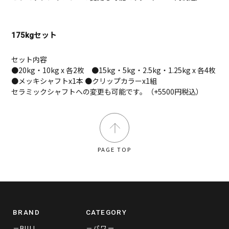
175kgセット
セット内容
●20kg・10kg x 各2枚 ●15kg・5kg・2.5kg・1.25kg x 各4枚
●メッキシャフトx1本 ●クリップカラーx1組
セラミックシャフトへの変更も可能です。（+5500円税込）
PAGE TOP
BRAND
CATEGORY
－BULL
－パワー