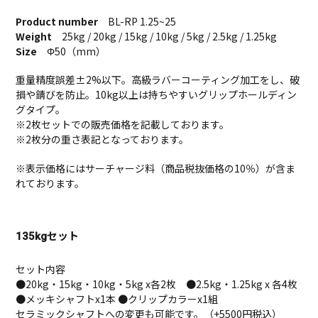
る
Product number
BL-RP 1.25~25
Weight
25kg / 20kg / 15kg / 10kg / 5kg / 2.5kg / 1.25kg
Size
Φ50（mm）
重量精度誤差±2%以下。高級ラバーコーティング加工をし、破
損や錆びを防止。10kg以上は持ちやすいグリップホールディン
グタイプ。
※2枚セットでの販売価格を記載しております。
※2枚分の重さ表記となっております。
※表示価格にはサーチャージ料（商品税抜価格の10％）が含ま
れております。
135kgセット
セット内容
●20kg・15kg・10kg・5kg x各2枚 ●2.5kg・1.25kg x 各4枚
●メッキシャフトx1本 ●クリップカラーx1組
セラミックシャフトへの変更も可能です。（+5500円税込）