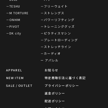
－TESHU
－フリーウェイト
－M TORTURE
－ストレングス
－ONHIM
－パワーリフティング
－PIVOT
－トレーニンググッズ
－DK city
－ピラティスマシン
－プレートローディング
－ストレッチライン
－カーディオ
ー アパレル
APPAREL
お知らせ
NEW ITEM
特定商取引法に基づく表記
SALE / OUTLET
プライバシーポリシー
返金ポリシー
配送ポリシー