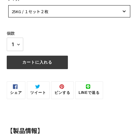
サ
イ
25KG / １セット２枚
ズ
個数
カートに入れる
カ
ー
ト
シェア
ツイート
ピンする
LINEで送る
に
FACEBOOK
TWITTER
PINTEREST
LINE
商
で
に
で
で
シ
投
ピ
送
品
ェ
稿
ン
る
を
ア
す
す
す
る
る
追
る
加
【製品情報】
す