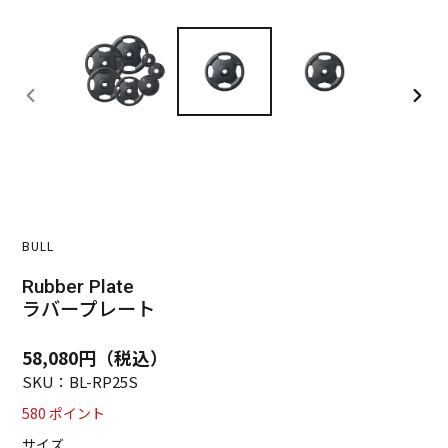
前
次
の
の
ス
ス
ラ
ラ
イ
イ
ド
ド
BULL
Rubber Plate
ラバープレート
通
58,080円（税込）
常
SKU：BL-RP25S
価
580
ポイント
格
サイズ