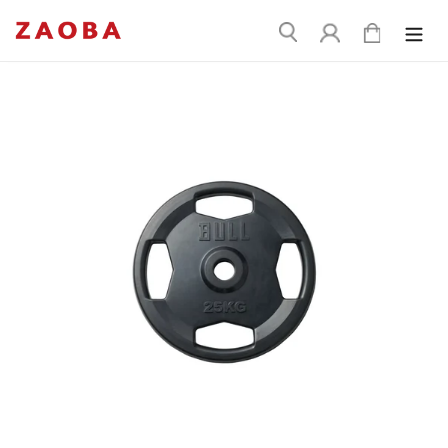
コ
送
ン
ログイン
カート
信
テ
ン
ツ
に
ス
キ
ッ
プ
す
る