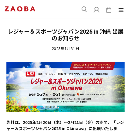
コ
送
ン
ログイン
カート
信
テ
ン
ツ
レジャー＆スポーツジャパン2025 in 沖縄 出展
に
のお知らせ
ス
キ
2025年1月31日
ッ
プ
す
る
弊社は、2025年2月20日（木）～2月21日（金）の期間、「レジ
ャー＆スポーツジャパン2025 in Okinawa」に出展いたしま